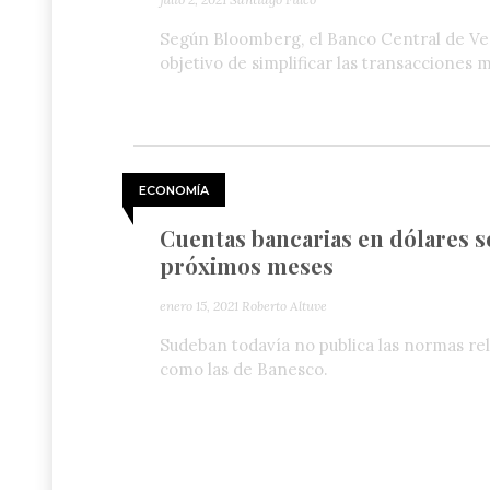
Según Bloomberg, el Banco Central de Vene
objetivo de simplificar las transacciones 
ECONOMÍA
Cuentas bancarias en dólares s
próximos meses
enero 15, 2021
Roberto Altuve
Sudeban todavía no publica las normas rel
como las de Banesco.