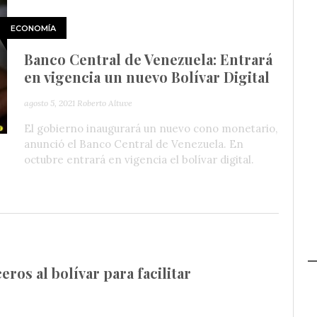
ECONOMÍA
Banco Central de Venezuela: Entrará
en vigencia un nuevo Bolívar Digital
agosto 5, 2021
Roberto Altuve
El gobierno inaugurará un nuevo cono monetario,
anunció el Banco Central de Venezuela. En
octubre entrará en vigencia el bolívar digital.
eros al bolívar para facilitar