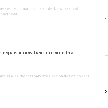
zuela eliminará los ceros del bolívar con el
monetarias.
1
e esperan masificar durante los
ativas a las cuentas bancarias nacionales en dólares
2