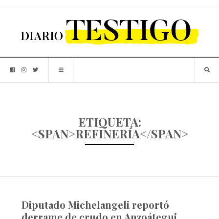
ETIQUETA:
<SPAN>REFINERÍA</SPAN>
Diputado Michelangeli reportó
derrame de crudo en Anzoátegui