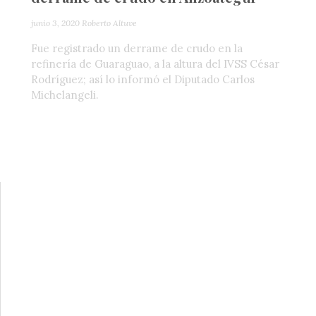
junio 3, 2020
Roberto Altuve
Fue registrado un derrame de crudo en la
refinería de Guaraguao, a la altura del IVSS César
Rodríguez; así lo informó el Diputado Carlos
Michelangeli.