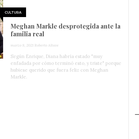
CULTURA
Meghan Markle desprotegida ante la
familia real
marzo 8, 2021
Roberto Altuve
Según Enrique, Diana habría estado "muy
enfadada por cómo terminó esto, y triste" porque
hubiese querido que fuera feliz con Meghan
Markle.