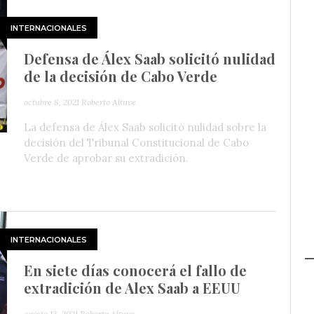
INTERNACIONALES
Defensa de Álex Saab solicitó nulidad
de la decisión de Cabo Verde
octubre 8, 2021
Roberto Altuve
La defensa de Álex Saab solicitó nulidad sobre la
decisión del Tribunal Constitucional de Cabo
Verde de aprobar su extradición.
INTERNACIONALES
En siete días conocerá el fallo de
extradición de Alex Saab a EEUU
agosto 13, 2021
Roberto Altuve