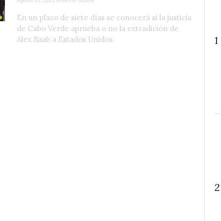
En un plazo de siete días se conocerá si la justicia
de Cabo Verde aprueba o no la extradición de
1
Alex Saab a Estados Unidos.
2