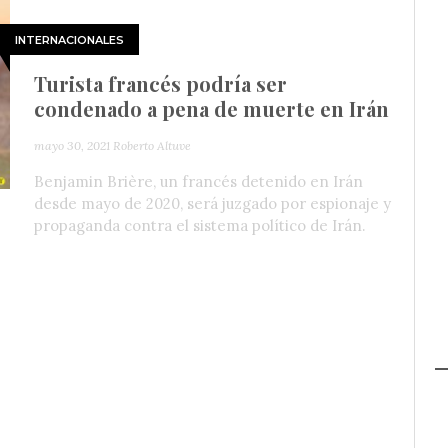
INTERNACIONALES
Turista francés podría ser
condenado a pena de muerte en Irán
mayo 30, 2021
Roberto Altuve
Benjamin Brière, un francés detenido en Irán
desde mayo de 2020, será juzgado por espionaje y
propaganda contra el sistema político de Irán.