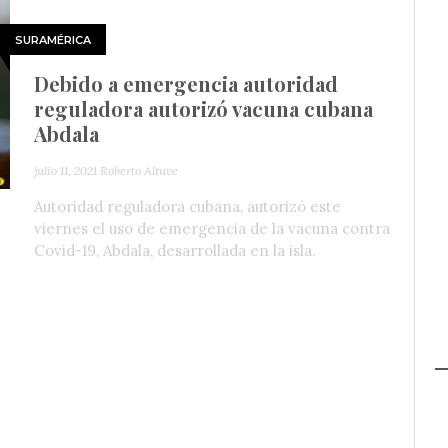
SURAMÉRICA
Debido a emergencia autoridad
reguladora autorizó vacuna cubana
Abdala
julio 11, 2021
Roberto Altuve
Autoridad reguladora cubana, autorizó este
viernes el uso de emergencia de la vacuna contra
Covid-19, Abdala, desarrollada en la isla.