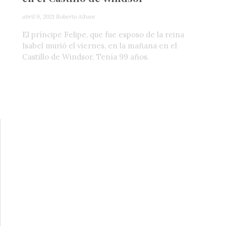
abril 9, 2021
Roberto Altuve
El príncipe Felipe, que fue esposo de la reina
Isabel murió el viernes, en la mañana en el
Castillo de Windsor. Tenía 99 años.