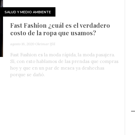
SALUD Y MEDIO AMBIENTE
Fast Fashion ¿cuál es el verdadero
costo de la ropa que usamos?
agosto 16, 2020
Oleimar Ifill
Fast Fashion es la moda rápida, la moda pasajera.
Sí, con esto hablamos de las prendas que compras
hoy y que en un par de meses ya deshechas
porque se dañó.