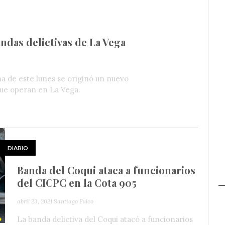
das delictivas de La Vega
 de este lunes se originó un nuevo
que operan en La Vega.
DIARIO
Banda del Coqui ataca a funcionarios
del CICPC en la Cota 905
abril 23, 2021
Santiago Fulco
La banda delictiva del Coqui atacó a funcionarios