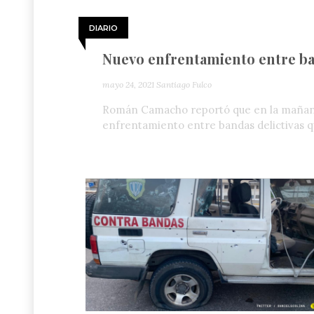
DIARIO
Nuevo enfrentamiento entre ban
mayo 24, 2021
Santiago Fulco
Román Camacho reportó que en la mañana
enfrentamiento entre bandas delictivas 