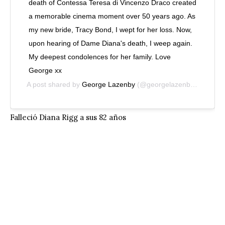
death of Contessa Teresa di Vincenzo Draco created
a memorable cinema moment over 50 years ago. As
my new bride, Tracy Bond, I wept for her loss. Now,
upon hearing of Dame Diana's death, I weep again.
My deepest condolences for her family. Love
George xx
A post shared by
George Lazenby
(@georgelazenbyofficial) on
Falleció Diana Rigg a sus 82 años