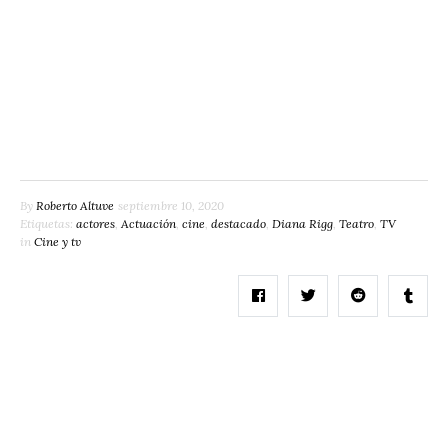
By
Roberto Altuve
septiembre 10, 2020
Etiquetas:
actores
,
Actuación
,
cine
,
destacado
,
Diana Rigg
,
Teatro
,
TV
in
Cine y tv