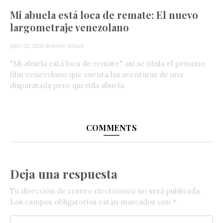
Mi‌ ‌abuela‌ ‌está‌ ‌loca‌ ‌de‌ ‌remate:‌ ‌El‌ ‌nuevo‌
‌largometraje‌ ‌venezolano‌
julio 23, 2021
Roberto Altuve
"Mi abuela está loca de remate", así se titula el próximo
film venezolano que cuenta las aventuras de una
disparatada pero querida abuela.
COMMENTS
Deja una respuesta
Tu dirección de correo electrónico no será publicada.
Los campos obligatorios están marcados con
*