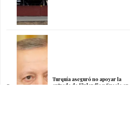
Turquía aseguró no apoyar la
entrada de Finlandia y Suecia en
5
la OTAN