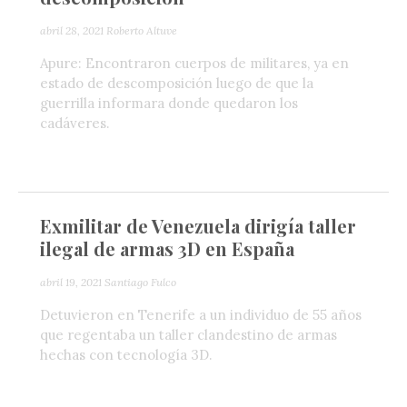
abril 28, 2021
Roberto Altuve
Apure: Encontraron cuerpos de militares, ya en
estado de descomposición luego de que la
guerrilla informara donde quedaron los
cadáveres.
Exmilitar de Venezuela dirigía taller
ilegal de armas 3D en España
abril 19, 2021
Santiago Fulco
Detuvieron en Tenerife a un individuo de 55 años
que regentaba un taller clandestino de armas
hechas con tecnología 3D.