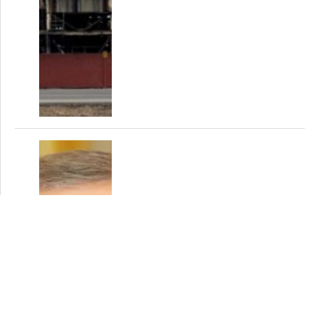
Turquía aseguró no apoyar la
entrada de Finlandia y Suecia en
5