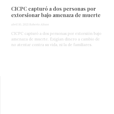
CICPC capturó a dos personas por
extorsionar bajo amenaza de muerte
abril 10, 2021
Roberto Altuve
CICPC capturó a dos personas por extorsión bajo
amenaza de muerte. Exigían dinero a cambio de
no atentar contra su vida, ni la de familiares.