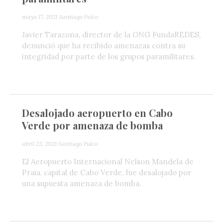
mayo 17, 2021
Santiago Fulco
Javier Tarazona, director de la ONG FundaREDES,
denunció que ha recibido amenazas contra su
integridad por parte de los grupos paramilitares.
Desalojado aeropuerto en Cabo
Verde por amenaza de bomba
abril 23, 2021
Santiago Fulco
El Aeropuerto Internacional Nelson Mandela de
Praia, capital de Cabo Verde, fue desalojado por
una supuesta amenaza de bomba.