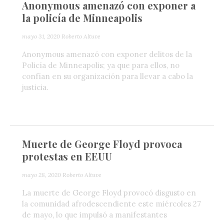
Anonymous amenazó con exponer a
la policía de Minneapolis
mayo 31, 2020
Roberto Altuve
Anonymous amenazó con exponer delitos de la
Policía de Minneapolis; ya que para ellos, no
confían en su organización para llevar a cabo la
justicia.
Muerte de George Floyd provoca
protestas en EEUU
mayo 28, 2020
Roberto Altuve
La muerte de George Floyd provocó disgusto en
la comunidad afrodescendiente este miércoles 27
de mayo, lo que impulsó a manifestantes