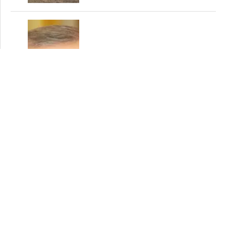
Turquía aseguró no apoyar la
entrada de Finlandia y Suecia en
5
la OTAN