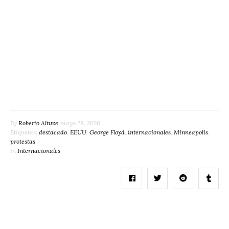
By
Roberto Altuve
mayo 28, 2020
Etiquetas:
destacado
,
EEUU
,
George Floyd
,
internacionales
,
Minneapolis
,
protestas
in
Internacionales