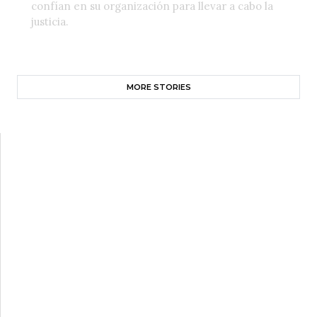
confían en su organización para llevar a cabo la
justicia.
MORE STORIES