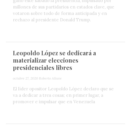
ganó este sábado la presidencia, impulsado por
millones de sus partidarios en estados clave, que
votaron sobre todo de forma anticipada y en
rechazo al presidente Donald Trump.
Leopoldo López se dedicará a
materializar elecciones
presidenciales libres
octubre 27, 2020
Roberto Altuve
El líder opositor Leopoldo López declaro que se
va a dedicar a tres cosas; en primer lugar, a
promover e impulsar que en Venezuela