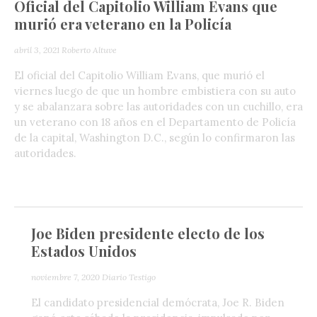
Oficial del Capitolio William Evans que
murió era veterano en la Policía
abril 3, 2021
Roberto Altuve
El oficial del Capitolio William Evans, que murió el
viernes luego de que un hombre embistiera con su auto
y se abalanzara sobre las autoridades con un cuchillo, era
un veterano con 18 años en el Departamento de Policía
de la capital, Washington D.C., según lo confirmaron las
autoridades.
Joe Biden presidente electo de los
Estados Unidos
noviembre 7, 2020
Diario Testigo
El candidato presidencial demócrata, Joe R. Biden