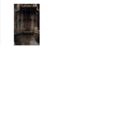
Irán y Venezuela firman contrato
4
para reparar refinería El Palito