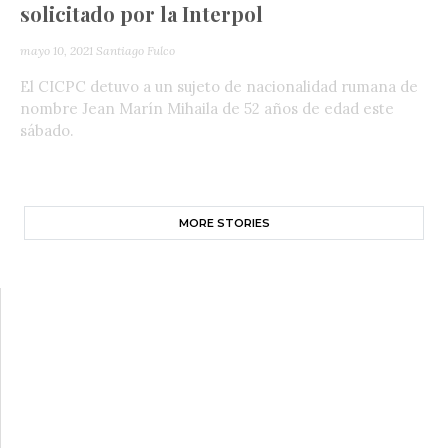
solicitado por la Interpol
mayo 10, 2021
Santiago Fulco
El CICPC detuvo a un sujeto de nacionalidad rumana de
nombre Jean Marín Mihaila de 52 años de edad este
sábado.
MORE STORIES