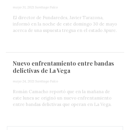
mayo 31, 2021
Santiago Fulco
El director de Fundaredes, Javier Tarazona,
informó en la noche de este domingo 30 de mayo
acerca de una supuesta tregua en el estado Apure.
Nuevo enfrentamiento entre bandas
delictivas de La Vega
mayo 24, 2021
Santiago Fulco
Román Camacho reportó que en la mañana de
este lunes se originó un nuevo enfrentamiento
entre bandas delictivas que operan en La Vega.