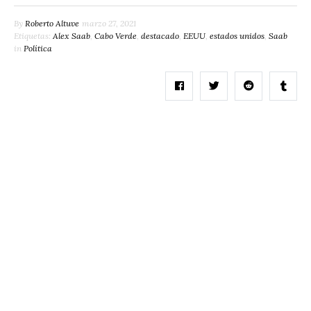
By
Roberto Altuve
marzo 27, 2021
Etiquetas:
Alex Saab
,
Cabo Verde
,
destacado
,
EEUU
,
estados unidos
,
Saab
in
Política