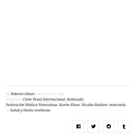
By
Roberto Altuve
noviembre 1, 2021
Etiquetas:
Corte Penal Internacional
,
destacado
,
Federación Médica Venezolana
,
Karim Khan
,
Nicolás Maduro
,
venezuela
in
Salud y Medio Ambiente