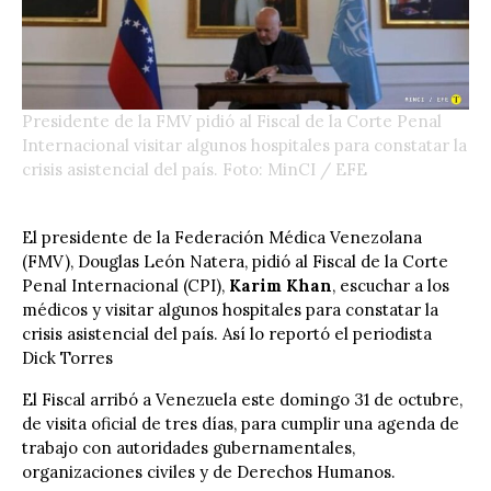
Presidente de la FMV pidió al Fiscal de la Corte Penal
Internacional visitar algunos hospitales para constatar la
crisis asistencial del país. Foto: MinCI / EFE
El presidente de la Federación Médica Venezolana
(FMV), Douglas León Natera, pidió al Fiscal de la Corte
Penal Internacional (CPI),
Karim Khan
, escuchar a los
médicos y visitar algunos hospitales para constatar la
crisis asistencial del país. Así lo reportó el periodista
Dick Torres
El
Fiscal
arribó a Venezuela este domingo 31 de octubre,
de visita oficial de tres días, para cumplir una agenda de
trabajo con autoridades gubernamentales,
organizaciones civiles y de Derechos Humanos.