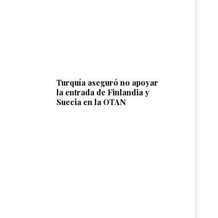
Turquía aseguró no apoyar
la entrada de Finlandia y
Suecia en la OTAN