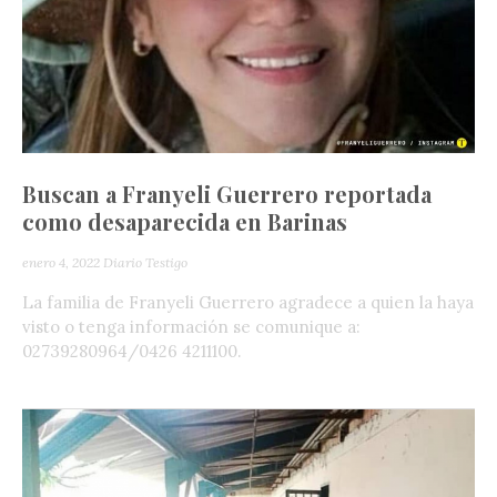
Buscan a Franyeli Guerrero reportada
como desaparecida en Barinas
enero 4, 2022
Diario Testigo
La familia de Franyeli Guerrero agradece a quien la haya
visto o tenga información se comunique a:
02739280964/0426 4211100.