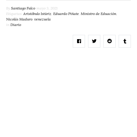
By
Santiago Fulco
mayo 3, 2021
Etiquetas:
Aristóbulo Istúriz
,
Eduardo Piñate
,
Ministro de Eduación
,
Nicolás Maduro
,
venezuela
in
Diario