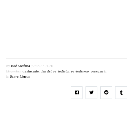
By
José Medina
junio 27, 2020
Etiquetas:
destacado
,
día del periodista
,
periodismo
,
venezuela
in
Entre Líneas