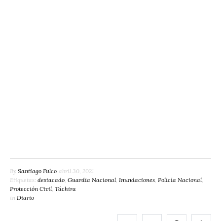
By
Santiago Fulco
abril 30, 2021
Etiquetas:
destacado
,
Guardia Nacional
,
Inundaciones
,
Policía Nacional
,
Protección Civil
,
Táchira
in
Diario